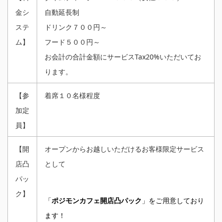
金シ
自動延長制
ステ
ドリンク７００円～
ム】
フード５００円～
お会計の合計金額にサービスTax20%いただいてお
ります。
【参
着席１０名様程度
加定
員】
【開
オープンからお越しいただけるお客様限定サービス
店凸
として
パッ
ク】
「
ポジモンカフェ開店凸パック
」をご用意しており
ます！