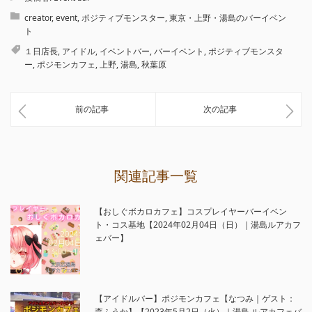
creator
,
event
,
ポジティブモンスター
,
東京・上野・湯島のバーイベン
ト
１日店長
,
アイドル
,
イベントバー
,
バーイベント
,
ポジティブモンスタ
ー
,
ポジモンカフェ
,
上野
,
湯島
,
秋葉原
前の記事
次の記事
関連記事一覧
【おしぐボカロカフェ】コスプレイヤーバーイベン
ト・コス基地【2024年02月04日（日）｜湯島ルアカフ
ェバー】
【アイドルバー】ポジモンカフェ【なつみ｜ゲスト：
森ふうか】【2023年5月2日（火）｜湯島 ルアカフェバ