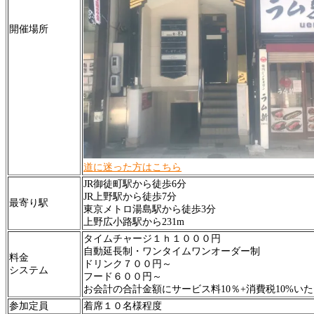
開催場所
道に迷った方はこちら
JR御徒町駅から徒歩6分
JR上野駅から徒歩7分
最寄り駅
東京メトロ湯島駅から徒歩3分
上野広小路駅から231m
タイムチャージ１ｈ１０００円
自動延長制・ワンタイムワンオーダー制
料金
ドリンク７００円～
システム
フード６００円～
お会計の合計金額にサービス料10％+消費税10%い
参加定員
着席１０名様程度