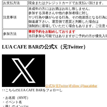
お支払方法
現金またはクレジットカードでお支払い頂けます。
未成年の方にはお酒はお出し致しません。
参加する演者さんや他の参加者様に対し
注意事項
ヤジ行為や嫌がらせる行為、その他迷惑となる行為
御遠慮下さい。運営側で悪質と判断した場合は
強制的に退場していただく場合もあります。ご注意
事前予約をお勧めしております
参加方法
当日参加も可能ではありますがご予約の方が優先入場と
LUA CAFE BARの公式X（元Twitter）
公式X(元Twitter)Follow @luacafebar
↑↑こちらのLUA CAFE BARをフォローし
・お名前（HN可）
・イベント名
・推しのメンバー