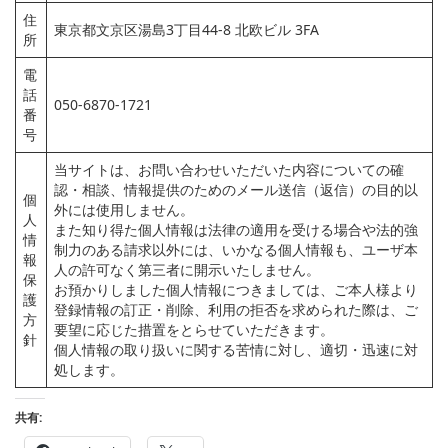
住
東京都文京区湯島3丁目44-8 北欧ビル 3FA
所
電
話
050-6870-1721
番
号
当サイトは、お問い合わせいただいた内容についての確
認・相談、情報提供のためのメール送信（返信）の目的以
個
外には使用しません。
人
また知り得た個人情報は法律の適用を受ける場合や法的強
情
制力のある請求以外には、いかなる個人情報も、ユーザ本
報
人の許可なく第三者に開示いたしません。
保
お預かりしました個人情報につきましては、ご本人様より
護
登録情報の訂正・削除、利用の拒否を求められた際は、ご
方
要望に応じた措置をとらせていただきます。
針
個人情報の取り扱いに関する苦情に対し、適切・迅速に対
処します。
共有: