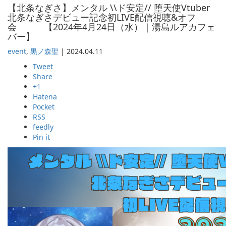
【北条なぎさ】メンタル \\ド安定// 堕天使Vtuber
北条なぎさデビュー記念初LIVE配信視聴&オフ
会 【2024年4月24日（水）｜湯島ルアカフェ
バー】
event
,
黒ノ森聖
|
2024.04.11
Tweet
Share
+1
Hatena
Pocket
RSS
feedly
Pin it