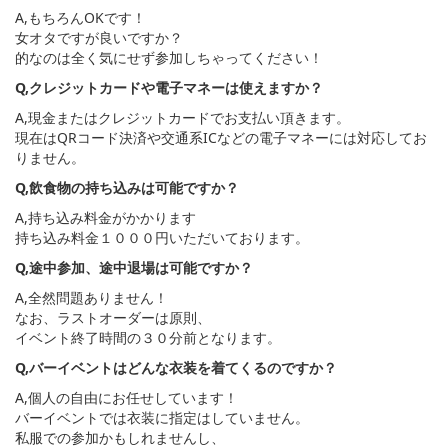
A,もちろんOKです！
女オタですが良いですか？
的なのは全く気にせず参加しちゃってください！
Q,クレジットカードや電子マネーは使えますか？
A,現金またはクレジットカードでお支払い頂きます。
現在はQRコード決済や交通系ICなどの電子マネーには対応してお
りません。
Q,飲食物の持ち込みは可能ですか？
A,持ち込み料金がかかります
持ち込み料金１０００円いただいております。
Q,途中参加、途中退場は可能ですか？
A,全然問題ありません！
なお、ラストオーダーは原則、
イベント終了時間の３０分前となります。
Q,バーイベントはどんな衣装を着てくるのですか？
A,個人の自由にお任せしています！
バーイベントでは衣装に指定はしていません。
私服での参加かもしれませんし、