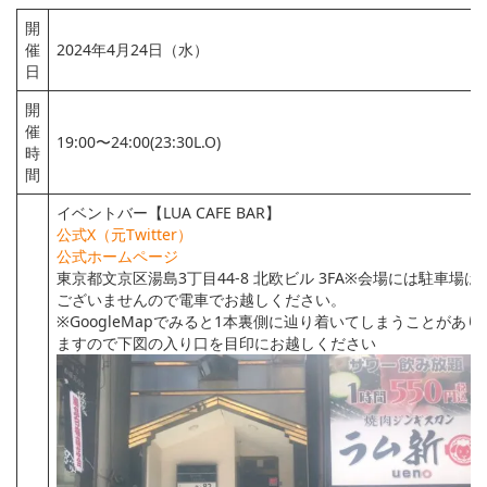
開
催
2024年4月24日（水）
日
開
催
19:00〜24:00(23:30L.O)
時
間
イベントバー【LUA CAFE BAR】
公式X（元Twitter）
公式ホームページ
東京都文京区湯島3丁目44-8 北欧ビル 3FA※会場には駐車場は
ございませんので電車でお越しください。
※GoogleMapでみると1本裏側に辿り着いてしまうことがあり
ますので下図の入り口を目印にお越しください