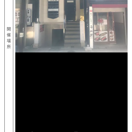
開
催
場
所