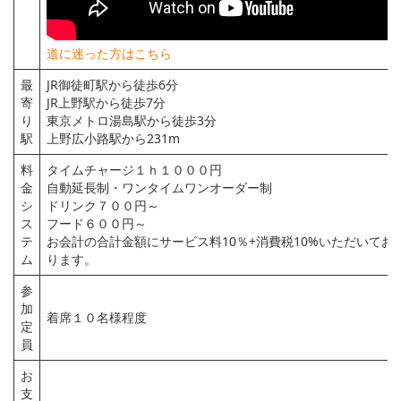
道に迷った方はこちら
最
JR御徒町駅から徒歩6分
寄
JR上野駅から徒歩7分
り
東京メトロ湯島駅から徒歩3分
駅
上野広小路駅から231m
料
タイムチャージ１ｈ１０００円
金
自動延長制・ワンタイムワンオーダー制
シ
ドリンク７００円～
ス
フード６００円～
テ
お会計の合計金額にサービス料10％+消費税10%いただいてお
ム
ります。
参
加
着席１０名様程度
定
員
お
支