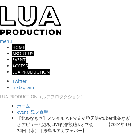
menu
HOME
ABOUT US
EVENT
ACCESS
LUA PRODUCTION
Twitter
Instagram
LUA PRODUCTION（ルアプロダクション）
ホーム
event
,
黒ノ森聖
【北条なぎさ】メンタル \\ド安定// 堕天使Vtuber北条なぎ
さデビュー記念初LIVE配信視聴&オフ会 【2024年4月
24日（水）｜湯島ルアカフェバー】