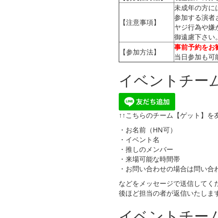
未成年の方に
参加する演者
【注意事項】
ヤジ行為や嫌
御遠慮下さい
事前予約をお
【参加方法】
当日参加も可
イベントチーム
↑↑こちらのチーム【ゲット】を
・お名前（HN可）
・イベント名
・推しのメンバー
・来場可能な時間帯
・お問い合わせの場合は問い合
などをメッセージで送信してく
後ほど担当の者が返信いたしま
イベントチームゲ