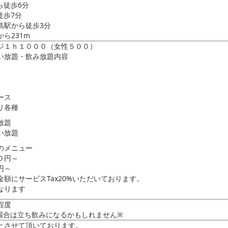
ら徒歩6分
徒歩7分
島駅から徒歩3分
ら231m
ジ１ｈ１０００（女性５００）
い放題・飲み放題内容
ース
リ各種
放題
い放題
のメニュー
０円～
円～
額にサービスTax20%いただいております。
なります
程度
場合は立ち飲みになるかもしれません※
とさせて頂いております。