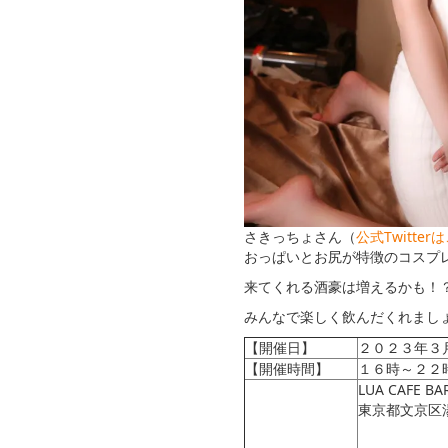
さきっちょさん（
公式Twitter
おっぱいとお尻が特徴のコスプ
来てくれる酒豪は増えるかも！
みんなで楽しく飲んだくれまし
【開催日】
２０２３年３
【開催時間】
１６時～２２時
LUA CAFE B
東京都文京区湯島