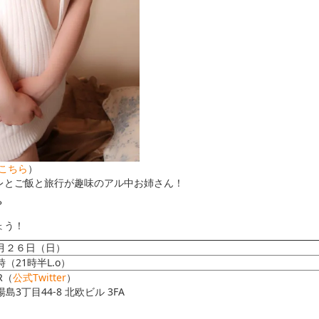
はこちら
）
レとご飯と旅行が趣味のアル中お姉さん！
？
ょう！
月２６日（日）
（21時半L.o）
AR（
公式Twitter
）
3丁目44-8 北欧ビル 3FA