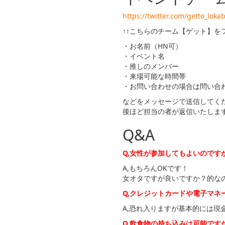
https://twitter.com/getto_loka
↑↑こちらのチーム【ゲット】を
・お名前（HN可）
・イベント名
・推しのメンバー
・来場可能な時間帯
・お問い合わせの場合は問い合
などをメッセージで送信してく
後ほど担当の者が返信いたしま
Q&A
Q,女性が参加してもよいのです
A,もちろんOKです！
女オタですが良いですか？的な
Q,クレジットカードや電子マネ
A,恐れ入りますが基本的には現
Q,飲食物の持ち込みは可能です