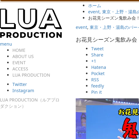
ホーム
event
,
東京・上野・湯島
お花見シーズン鬼飲み会！
event
,
東京・上野・湯島のバー
お花見シーズン鬼飲み会！
menu
Tweet
HOME
Share
ABOUT US
+1
EVENT
Hatena
ACCESS
Pocket
LUA PRODUCTION
RSS
Twitter
feedly
Instagram
Pin it
LUA PRODUCTION（ルアプロ
ダクション）