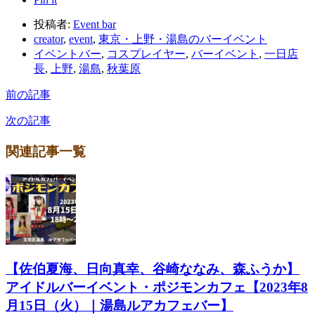
投稿者:
Event bar
creator
,
event
,
東京・上野・湯島のバーイベント
イベントバー
,
コスプレイヤー
,
バーイベント
,
一日店
長
,
上野
,
湯島
,
秋葉原
前の記事
次の記事
関連記事一覧
【佐伯夏海、日向真幸、谷崎ななみ、森ふうか】
アイドルバーイベント・ポジモンカフェ【2023年8
月15日（火）｜湯島ルアカフェバー】