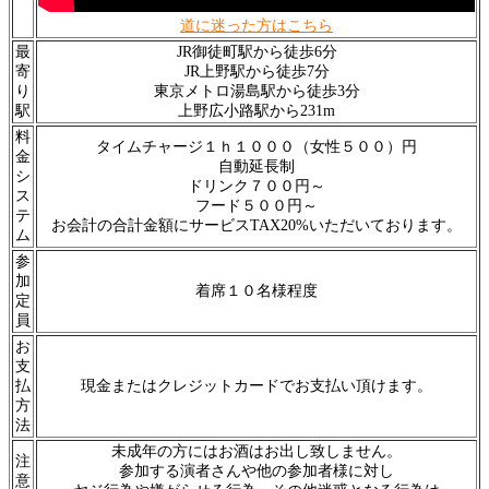
道に迷った方はこちら
最
JR御徒町駅から徒歩6分
寄
JR上野駅から徒歩7分
り
東京メトロ湯島駅から徒歩3分
駅
上野広小路駅から231m
料
タイムチャージ１ｈ１０００（女性５００）円
金
自動延長制
シ
ドリンク７００円～
ス
フード５００円～
テ
お会計の合計金額にサービスTAX20%いただいております。
ム
参
加
着席１０名様程度
定
員
お
支
払
現金またはクレジットカードでお支払い頂けます。
方
法
未成年の方にはお酒はお出し致しません。
注
参加する演者さんや他の参加者様に対し
意