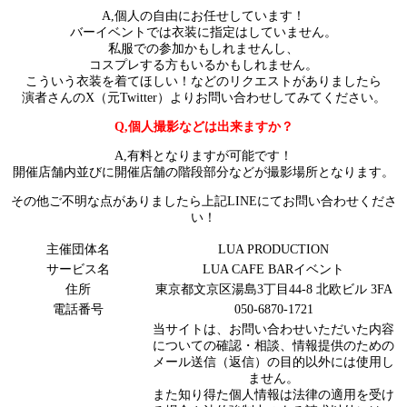
A,個人の自由にお任せしています！
バーイベントでは衣装に指定はしていません。
私服での参加かもしれませんし、
コスプレする方もいるかもしれません。
こういう衣装を着てほしい！などのリクエストがありましたら
演者さんのX（元Twitter）よりお問い合わせしてみてください。
Q,個人撮影などは出来ますか？
A,有料となりますが可能です！
開催店舗内並びに開催店舗の階段部分などが撮影場所となります。
その他ご不明な点がありましたら上記LINEにてお問い合わせくださ
い！
主催団体名
LUA PRODUCTION
サービス名
LUA CAFE BARイベント
住所
東京都文京区湯島3丁目44-8 北欧ビル 3FA
電話番号
050-6870-1721
当サイトは、お問い合わせいただいた内容
についての確認・相談、情報提供のための
メール送信（返信）の目的以外には使用し
ません。
また知り得た個人情報は法律の適用を受け