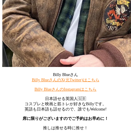
Billy Blueさん
Billy BlueさんのX(元Twitter)はこちら
Billy BlueさんのInstagramはこちら
日本語せる英国人🇬🇧
コスプレと映画と筋トレが好きなBillyです。
英語も日本語も話せるので、誰でもWelcome!
席に限りがございますのでご予約はお早めに！
推しは推せる時に推せ！