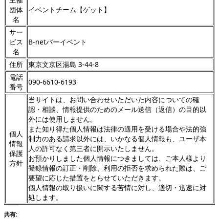
団体
イベントチーム【ゲット】
名
サー
ビス
B-netバーイベント
名
住所
東京文京区湯島 3-44-8
電話
090-6610-6193
番号
当サイトは、お問い合わせいただいた内容についての確
認・相談、情報提供のためのメール送信（返信）の目的以
外には使用しません。
また知り得た個人情報は法律の適用を受ける場合や法的強
個人
制力のある請求以外には、いかなる個人情報も、ユーザ本
情報
人の許可なく第三者に開示いたしません。
保護
お預かりしました個人情報につきましては、ご本人様より
方針
登録情報の訂正・削除、利用の拒否を求められた際は、ご
要望に応じた措置をとらせていただきます。
個人情報の取り扱いに関する苦情に対し、適切・迅速に対
処します。
共有: