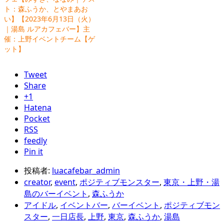
ト：森ふうか、とやまあお
い】【2023年6月13日（火）
｜湯島 ルアカフェバー】主
催：上野イベントチーム【ゲ
ット】
Tweet
Share
+1
Hatena
Pocket
RSS
feedly
Pin it
投稿者:
luacafebar_admin
creator
,
event
,
ポジティブモンスター
,
東京・上野・湯
島のバーイベント
,
森ふうか
アイドル
,
イベントバー
,
バーイベント
,
ポジティブモン
スター
,
一日店長
,
上野
,
東京
,
森ふうか
,
湯島