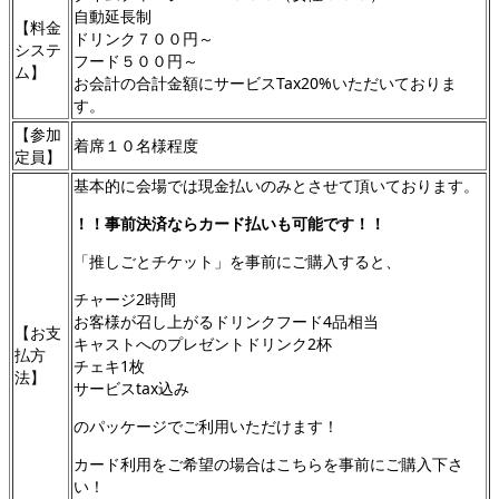
自動延長制
【料金
ドリンク７００円～
システ
フード５００円～
ム】
お会計の合計金額にサービスTax20%いただいておりま
す。
【参加
着席１０名様程度
定員】
基本的に会場では現金払いのみとさせて頂いております。
！！事前決済ならカード払いも可能です！！
「推しごとチケット」を事前にご購入すると、
チャージ2時間
お客様が召し上がるドリンクフード4品相当
【お支
キャストへのプレゼントドリンク2杯
払方
チェキ1枚
法】
サービスtax込み
のパッケージでご利用いただけます！
カード利用をご希望の場合はこちらを事前にご購入下さ
い！