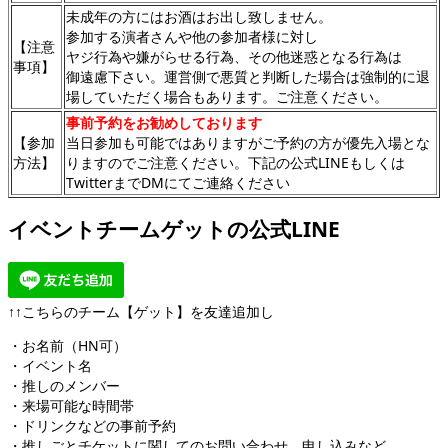
未成年の方にはお酒はお出し致しません。
参加する演者さんや他の参加者様に対し
【注意
ヤジ行為や嫌がらせる行為、その他迷惑となる行為は
事項】
御遠慮下さい。運営側で悪質と判断した場合は強制的に退
場していただく場合もあります。ご注意ください。
事前予約をお勧めしております
【参加
当日参加も可能ではありますがご予約の方が優先入場とな
方法】
りますのでご注意ください。下記の公式LINEもしくは
TwitterまでDMにてご連絡ください
イベントチームゲットの公式LINE
↑↑こちらのチーム【ゲット】を友達追加し
・お名前（HN可）
・イベント名
・推しのメンバー
・来場可能な時間帯
・ドリンクなどの事前予約
・推しごとチケットに関してのお問い合わせ、申し込みなど