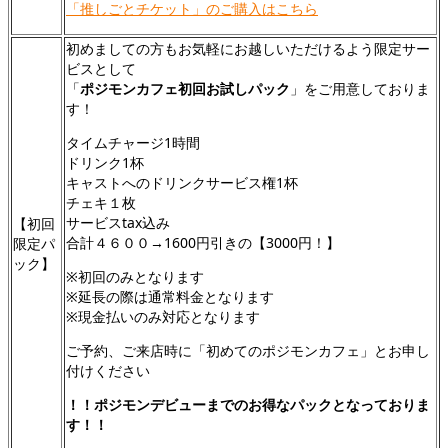
「推しごとチケット」のご購入はこちら
初めましての方もお気軽にお越しいただけるよう限定サー
ビスとして
「
ポジモンカフェ初回お試しパック
」をご用意しておりま
す！
タイムチャージ1時間
ドリンク1杯
キャストへのドリンクサービス権1杯
チェキ１枚
サービスtax込み
【初回
合計４６００→1600円引きの【3000円！】
限定パ
ック】
※初回のみとなります
※延長の際は通常料金となります
※現金払いのみ対応となります
ご予約、ご来店時に「初めてのポジモンカフェ」とお申し
付けください
！！ポジモンデビューまでのお得なパックとなっておりま
す！！