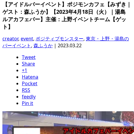
【アイドルバーイベント】ポジモンカフェ【みずき｜
ゲスト：森ふうか】【2023年4月18日（火）｜湯島
ルアカフェバー】主催：上野イベントチーム【ゲッ
ト】
creator
,
event
,
ポジティブモンスター
,
東京・上野・湯島の
バーイベント
,
森ふうか
|
2023.03.22
Tweet
Share
+1
Hatena
Pocket
RSS
feedly
Pin it