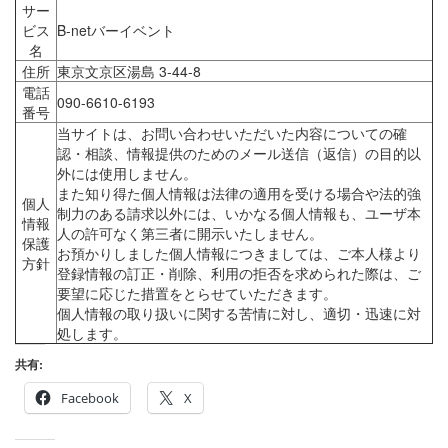
サー
ビス
B-netバーイベント
名
住所
東京文京区湯島 3-44-8
電話
090-6610-6193
番号
当サイトは、お問い合わせいただいた内容についての確
認・相談、情報提供のためのメール送信（返信）の目的以
外には使用しません。
また知り得た個人情報は法律の適用を受ける場合や法的強
個人
制力のある請求以外には、いかなる個人情報も、ユーザ本
情報
人の許可なく第三者に開示いたしません。
保護
お預かりしました個人情報につきましては、ご本人様より
方針
登録情報の訂正・削除、利用の拒否を求められた際は、ご
要望に応じた措置をとらせていただきます。
個人情報の取り扱いに関する苦情に対し、適切・迅速に対
処します。
共有:
Facebook
X