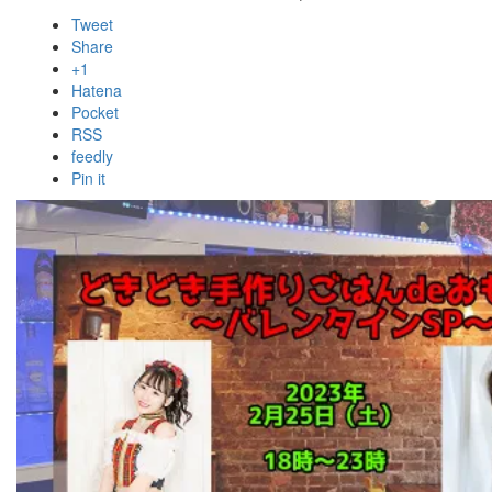
Tweet
Share
+1
Hatena
Pocket
RSS
feedly
Pin it