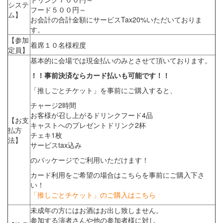
システ
フード５００円～
ム】
お会計の合計金額にサービスTax20%いただいておりま
す。
【参加
着席１０名様程度
定員】
基本的に会場では現金払いのみとさせて頂いております。
！！事前決済ならカード払いも可能です！！
「推しごとチケット」を事前にご購入すると、
チャージ2時間
お客様が召し上がるドリンクフード4品
【お支
キャストへのプレゼントドリンク2杯
払方
チェキ1枚
法】
サービスtax込み
のパッケージでご利用いただけます！
カード利用をご希望の場合はこちらを事前にご購入下さ
い！
「推しごとチケット」のご購入はこちら
未成年の方にはお酒はお出し致しません。
参加する演者さんや他の参加者様に対し