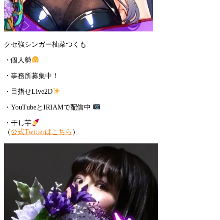
クセ強シンガー杣菜つくも
・個人勢
・事務所募集中！
・目指せLive2D
・YouTubeとIRIAMで配信中
・干し芋
（
公式Twitterはこちら
）