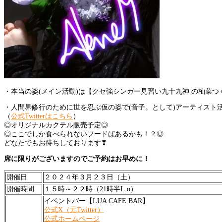
・本当の姿(メイン活動)は【クセ強シンガー見習い九十九神 の杣菜つ
・人間界修行のために世を忍ぶ仮の姿で(音子。として)アーティスト
（
公式Twitterはこちら
）
◎オリジナルカクテル販売予定◎
◎ここでしか食べられないフードばあるかも！？◎
どなたでもお待ちしております❣
席に限りがございますのでご予約はお早めに！
開催日
２０２４年３月２３日（土）
開催時間
１５時～２２時（21時半L.o）
イベントバー【LUA CAFE BAR】
公式X（元Twitter）
公式ホームページ