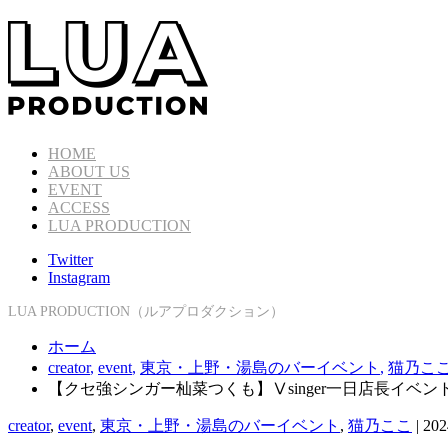
HOME
ABOUT US
EVENT
ACCESS
LUA PRODUCTION
Twitter
Instagram
LUA PRODUCTION（ルアプロダクション）
ホーム
creator
,
event
,
東京・上野・湯島のバーイベント
,
猫乃こ
【クセ強シンガー杣菜つくも】Ⅴsinger一日店長イベント
creator
,
event
,
東京・上野・湯島のバーイベント
,
猫乃ここ
|
202