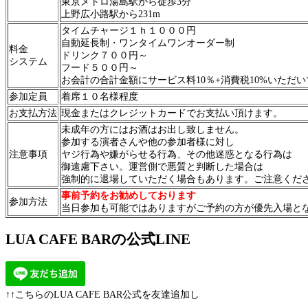
東京メトロ湯島駅から徒歩3分
上野広小路駅から231m
タイムチャージ１ｈ１０００円
自動延長制・ワンタイムワンオーダー制
料金
ドリンク７００円～
システム
フード５００円～
お会計の合計金額にサービス料10％+消費税10%いただ
参加定員
着席１０名様程度
お支払方法
現金またはクレジットカードでお支払い頂けます。
未成年の方にはお酒はお出し致しません。
参加する演者さんや他の参加者様に対し
注意事項
ヤジ行為や嫌がらせる行為、その他迷惑となる行為は
御遠慮下さい。運営側で悪質と判断した場合は
強制的に退場していただく場合もあります。ご注意くだ
事前予約をお勧めしております
参加方法
当日参加も可能ではありますがご予約の方が優先入場となり
LUA CAFE BARの公式LINE
↑↑こちらのLUA CAFE BAR公式を友達追加し