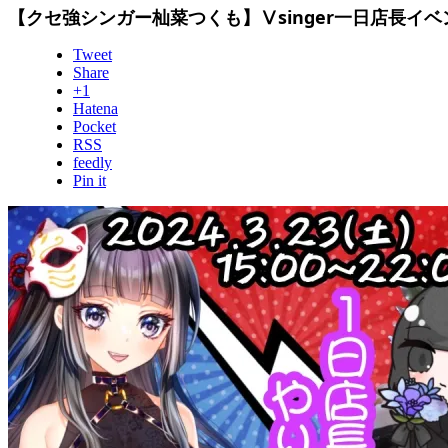
【クセ強シンガー杣菜つくも】Ⅴsinger一日店長イベ
Tweet
Share
+1
Hatena
Pocket
RSS
feedly
Pin it