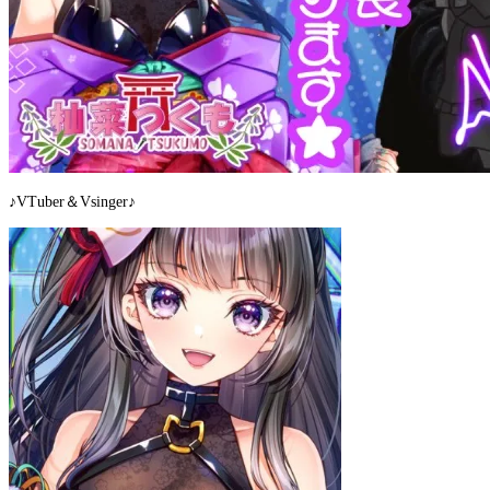
♪VTuber＆Vsinger♪