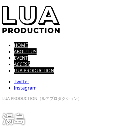
HOME
ABOUT US
EVENT
ACCESS
LUA PRODUCTION
Twitter
Instagram
LUA PRODUCTION（ルアプロダクション）
湯島