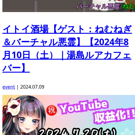
イトイ酒場【ゲスト：ねむねぎ
＆バーチャル悪霊】【2024年8
月10日（土）｜湯島ルアカフェ
バー】
event
|
2024.07.09