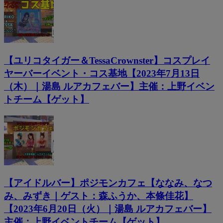
【ユリコタイガー＆TessaCrownster】コスプレイ
ヤーバーイベント・コス基地【2023年7月13日
（木）｜湯島 ルアカフェバー】主催：上野イベン
トチーム【ゲット】
【アイドルバー】ポジモンカフェ【ななみ、なつ
み、みずき｜ゲスト：森ふうか、本條佳花】
【2023年6月20日（火）｜湯島 ルアカフェバー】
主催：上野イベントチーム【ゲット】