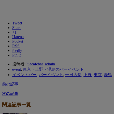
Tweet
Share
+1
Hatena
Pocket
RSS
feedly
Pin it
投稿者:
luacafebar_admin
event
,
東京・上野・湯島のバーイベント
イベントバー
,
バーイベント
,
一日店長
,
上野
,
東京
,
湯島
前の記事
次の記事
関連記事一覧