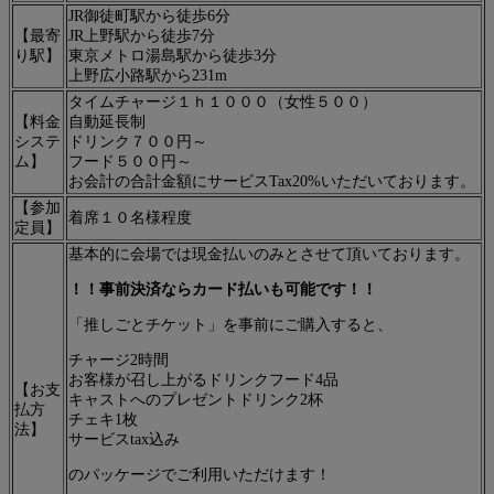
JR御徒町駅から徒歩6分
【最寄
JR上野駅から徒歩7分
り駅】
東京メトロ湯島駅から徒歩3分
上野広小路駅から231m
タイムチャージ１ｈ１０００（女性５００）
【料金
自動延長制
システ
ドリンク７００円～
ム】
フード５００円～
お会計の合計金額にサービスTax20%いただいております。
【参加
着席１０名様程度
定員】
基本的に会場では現金払いのみとさせて頂いております。
！！事前決済ならカード払いも可能です！！
「推しごとチケット」を事前にご購入すると、
チャージ2時間
お客様が召し上がるドリンクフード4品
【お支
キャストへのプレゼントドリンク2杯
払方
チェキ1枚
法】
サービスtax込み
のパッケージでご利用いただけます！