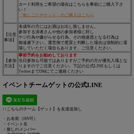
カード利用をご希望の場合はこちらを事前にご購入下さ
い！
「推しごとチケット」のご購入はこちら
未成年の方にはお酒はお出し致しません。
参加する演者さんや他の参加者様に対し
【注意
ヤジ行為や嫌がらせる行為、その他迷惑となる行為は
事項】
御遠慮下さい。運営側で悪質と判断した場合は強制的に退
場していただく場合もあります。ご注意ください。
事前予約をお勧めしております
【参加
当日参加も可能ではありますがご予約の方が優先入場とな
方法】
りますのでご注意ください。下記の公式LINEもしくは
TwitterまでDMにてご連絡ください
イベントチームゲットの公式LINE
↑↑こちらのチーム【ゲット】を友達追加し
・お名前（HN可）
・イベント名
・推しのメンバー