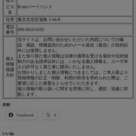
サー
ビス
B-netバーイベント
名
住所
東京文京区湯島 3-44-8
電話
090-6610-6193
番号
当サイトは、お問い合わせいただいた内容についての確
認・相談、情報提供のためのメール送信（返信）の目的以
外には使用しません。
また知り得た個人情報は法律の適用を受ける場合や法的強
個人
制力のある請求以外には、いかなる個人情報も、ユーザ本
情報
人の許可なく第三者に開示いたしません。
保護
お預かりしました個人情報につきましては、ご本人様より
方針
登録情報の訂正・削除、利用の拒否を求められた際は、ご
要望に応じた措置をとらせていただきます。
個人情報の取り扱いに関する苦情に対し、適切・迅速に対
処します。
共有:
Facebook
X
いいね: