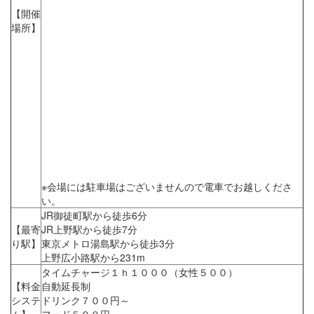
【開催
場所】
※会場には駐車場はございませんので電車でお越しくださ
い。
JR御徒町駅から徒歩6分
【最寄
JR上野駅から徒歩7分
り駅】
東京メトロ湯島駅から徒歩3分
上野広小路駅から231m
タイムチャージ１ｈ１０００（女性５００）
【料金
自動延長制
システ
ドリンク７００円～