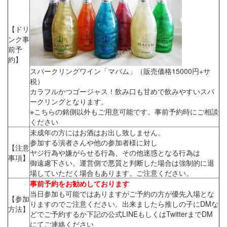
【ドリ
ンク事
前予
約】
スパークリングワイン「マバム」（販売価格15000円+サ
税）
カラフルかつゴージャス！飲み口も甘めで飲みやすいスパ
ークリングとなります。
※こちらの銘側以外もご用意可能です。事前予約時にご相談
ください
未成年の方にはお酒はお出し致しません。
参加する演者さんや他の参加者様に対し
【注意
ヤジ行為や嫌がらせる行為、その他迷惑となる行為は
事項】
御遠慮下さい。運営側で悪質と判断した場合は強制的に退
場していただく場合もあります。ご注意ください。
事前予約をお勧めしております
当日参加も可能ではありますがご予約の方が優先入場とな
【参加
りますのでご注意ください。出来ましたら推しの子にDMな
方法】
どでご予約するか下記の公式LINEもしくはTwitterまでDM
にてご連絡ください