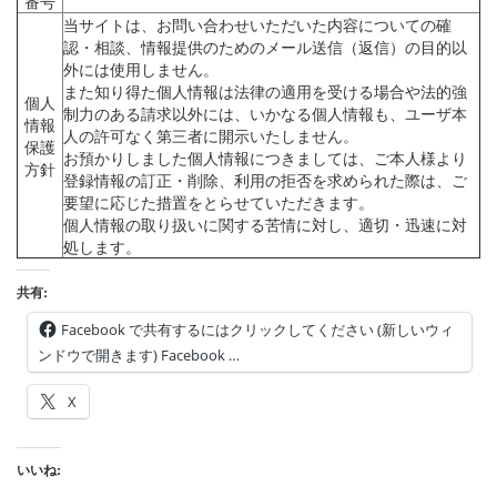
番号
当サイトは、お問い合わせいただいた内容についての確
認・相談、情報提供のためのメール送信（返信）の目的以
外には使用しません。
また知り得た個人情報は法律の適用を受ける場合や法的強
個人
制力のある請求以外には、いかなる個人情報も、ユーザ本
情報
人の許可なく第三者に開示いたしません。
保護
お預かりしました個人情報につきましては、ご本人様より
方針
登録情報の訂正・削除、利用の拒否を求められた際は、ご
要望に応じた措置をとらせていただきます。
個人情報の取り扱いに関する苦情に対し、適切・迅速に対
処します。
共有:
Facebook で共有するにはクリックしてください (新しいウィ
ンドウで開きます) Facebook …
X
いいね: