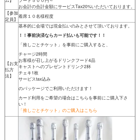
ム】
フード５００円～
お会計の合計金額にサービスTax20%いただいております。
【参加
着席１０名様程度
定員】
基本的に会場では現金払いのみとさせて頂いております。
！！事前決済ならカード払いも可能です！！
「推しごとチケット」を事前にご購入すると、
チャージ2時間
お客様が召し上がるドリンクフード4品
【お支
キャストへのプレゼントドリンク2杯
払方
チェキ1枚
法】
サービスtax込み
のパッケージでご利用いただけます！
カード利用をご希望の場合はこちらを事前にご購入下さ
い！
「推しごとチケット」のご購入はこちら