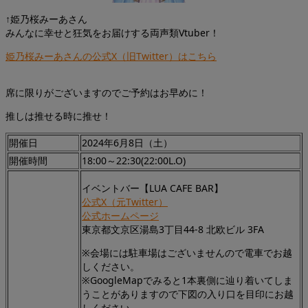
↑姫乃桜みーあさん
みんなに幸せと狂気をお届けする両声類Vtuber！
姫乃桜みーあさんの公式X（旧Twitter）はこちら
席に限りがございますのでご予約はお早めに！
推しは推せる時に推せ！
開催日
2024年6月8日（土）
開催時間
18:00～22:30(22:00L.O)
イベントバー【LUA CAFE BAR】
公式X（元Twitter）
公式ホームページ
東京都文京区湯島3丁目44-8 北欧ビル 3FA
※会場には駐車場はございませんので電車でお越
しください。
※GoogleMapでみると1本裏側に辿り着いてしま
うことがありますので下図の入り口を目印にお越
しください