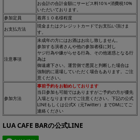
お会計の合計金額にサービス料10％+消費税10%
いただいております。
参加定員
着席１０名様程度
現金またはクレジットカードでお支払い頂けま
お支払方法
す。
未成年の方にはお酒はお出し致しません。
参加する演者さんや他の参加者様に対し
ヤジ行為や嫌がらせる行為、その他迷惑となる行
注意事項
為は
御遠慮下さい。運営側で悪質と判断した場合は
強制的に退場していただく場合もあります。ご注
意ください。
事前予約をお勧めしております
当日参加も可能ではありますがご予約の方が優先
参加方法
入場となりますのでご注意ください。下記の公式
LINEもしくは公式X（元Twitter）までDMにてご
連絡ください
LUA CAFE BARの公式LINE