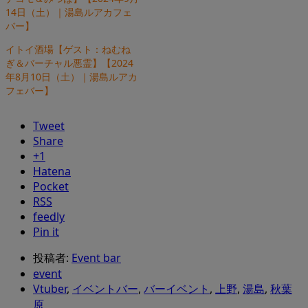
14日（土）｜湯島ルアカフェ
バー】
イトイ酒場【ゲスト：ねむね
ぎ＆バーチャル悪霊】【2024
年8月10日（土）｜湯島ルアカ
フェバー】
Tweet
Share
+1
Hatena
Pocket
RSS
feedly
Pin it
投稿者:
Event bar
event
Vtuber
,
イベントバー
,
バーイベント
,
上野
,
湯島
,
秋葉
原