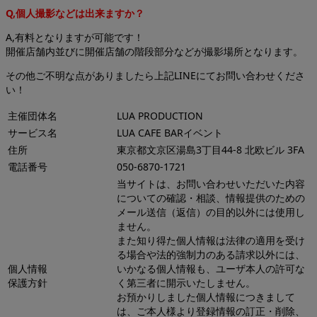
Q,個人撮影などは出来ますか？
A,有料となりますが可能です！
開催店舗内並びに開催店舗の階段部分などが撮影場所となります。
その他ご不明な点がありましたら上記LINEにてお問い合わせくださ
い！
主催団体名
LUA PRODUCTION
サービス名
LUA CAFE BARイベント
住所
東京都文京区湯島3丁目44-8 北欧ビル 3FA
電話番号
050-6870-1721
当サイトは、お問い合わせいただいた内容
についての確認・相談、情報提供のための
メール送信（返信）の目的以外には使用し
ません。
また知り得た個人情報は法律の適用を受け
る場合や法的強制力のある請求以外には、
個人情報
いかなる個人情報も、ユーザ本人の許可な
保護方針
く第三者に開示いたしません。
お預かりしました個人情報につきまして
は、ご本人様より登録情報の訂正・削除、