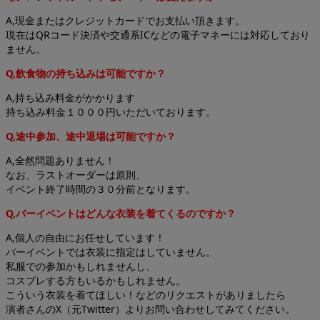
A,現金またはクレジットカードでお支払い頂きます。
現在はQRコード決済や交通系ICなどの電子マネーには対応しており
ません。
Q,飲食物の持ち込みは可能ですか？
A,持ち込み料金がかかります
持ち込み料金１０００円いただいております。
Q,途中参加、途中退場は可能ですか？
A,全然問題ありません！
なお、ラストオーダーは原則、
イベント終了時間の３０分前となります。
Q,バーイベントはどんな衣装を着てくるのですか？
A,個人の自由にお任せしています！
バーイベントでは衣装に指定はしていません。
私服での参加かもしれませんし、
コスプレする方もいるかもしれません。
こういう衣装を着てほしい！などのリクエストがありましたら
演者さんのX（元Twitter）よりお問い合わせしてみてください。