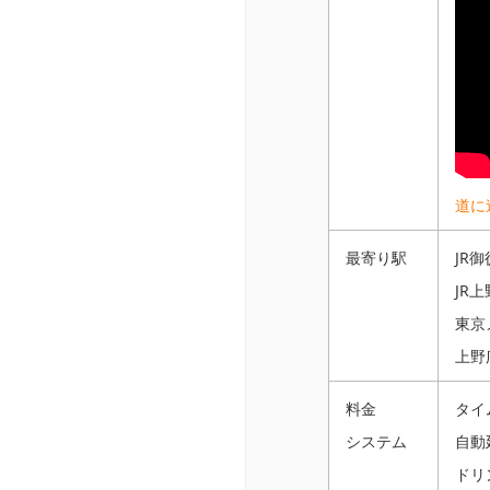
道に
最寄り駅
JR
JR
東京
上野
料金
タイ
システム
自動
ドリ