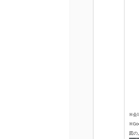
※会
※G
図の