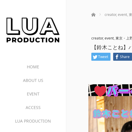
ホーム
creator
,
event
,
creator
,
event
,
東京・上
【鈴木ことね】バー
Tweet
Share
HOME
ABOUT US
EVENT
ACCESS
LUA PRODUCTION