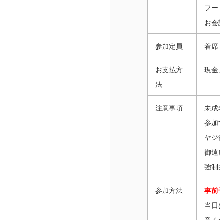
フー
お会
参加定員
着席
お支払方
現金
法
注意事項
未成
参加
ヤジ
御遠
強制
参加方法
事前
当日
意く