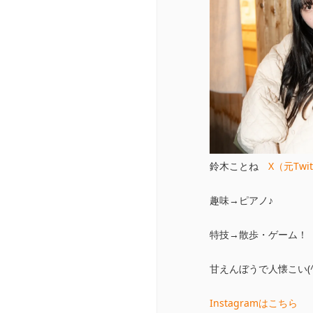
鈴木ことね
X（元Twi
趣味→ピアノ♪
特技→散歩・ゲーム！
甘えんぼうで人懐こい(
Instagramはこちら