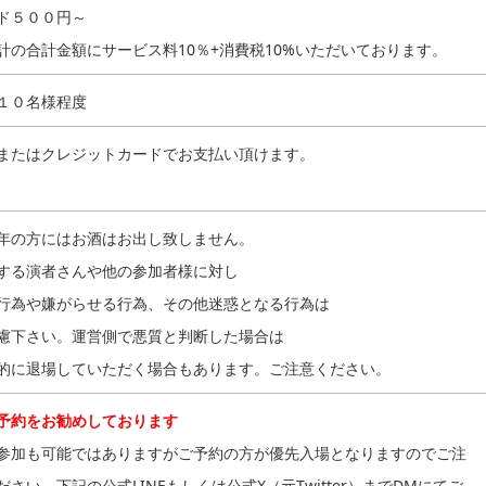
ド５００円～
計の合計金額にサービス料10％+消費税10%いただいております。
１０名様程度
またはクレジットカードでお支払い頂けます。
年の方にはお酒はお出し致しません。
する演者さんや他の参加者様に対し
行為や嫌がらせる行為、その他迷惑となる行為は
慮下さい。運営側で悪質と判断した場合は
的に退場していただく場合もあります。ご注意ください。
予約をお勧めしております
参加も可能ではありますがご予約の方が優先入場となりますのでご注
ださい。下記の公式LINEもしくは公式X（元Twitter）までDMにてご