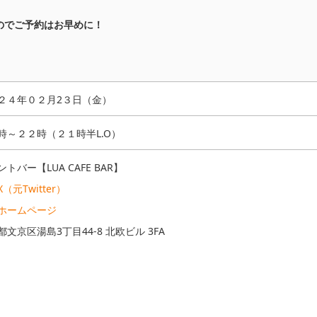
のでご予約はお早めに！
！
２４年０２月2３日（金）
時～２２時（２１時半L.O）
トバー【LUA CAFE BAR】
（元Twitter）
ホームページ
都文京区湯島3丁目44-8 北欧ビル 3FA