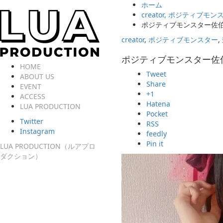
ホーム
creator
,
ポジティブモン
ポジティブモンスター佐
creator
,
ポジティブモンスター
,
ポジティブモンスター佐
HOME
Tweet
ABOUT US
Share
EVENT
+1
ACCESS
Hatena
LUA PRODUCTION
Pocket
Twitter
RSS
Instagram
feedly
Pin it
LUA PRODUCTION（ルアプロ
ダクション）