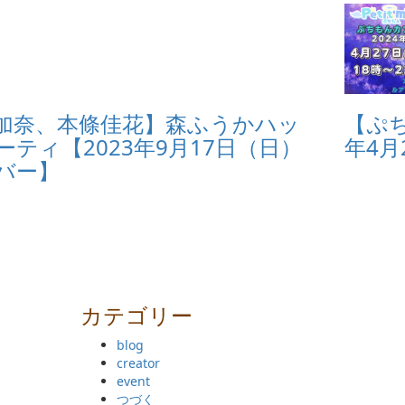
加奈、本條佳花】森ふうかハッ
【ぷ
ティ【2023年9月17日（日）
年4
バー】
カテゴリー
blog
creator
event
つづく