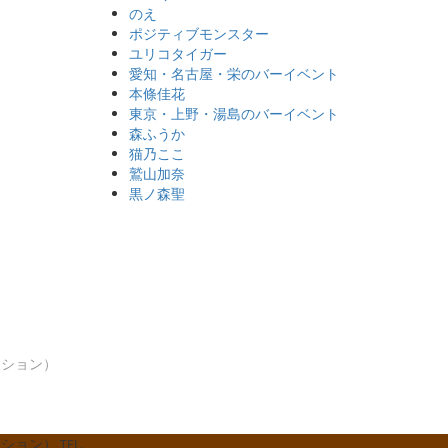
のえ
ポジティブモンスター
ユリコタイガー
愛知・名古屋・栄のバーイベント
本條佳花
東京・上野・湯島のバーイベント
森ふうか
猫乃ここ
鷲山加奈
黒ノ森聖
ダクション）
ダクション）
TEL.